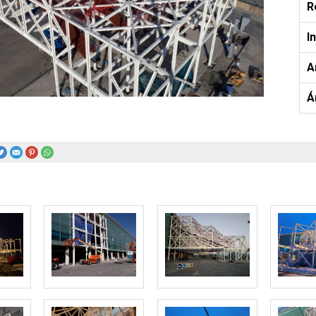
R
I
A
Á