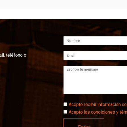
il, teléfono o
Acepto recibir información c
Acepto las condiciones y tér