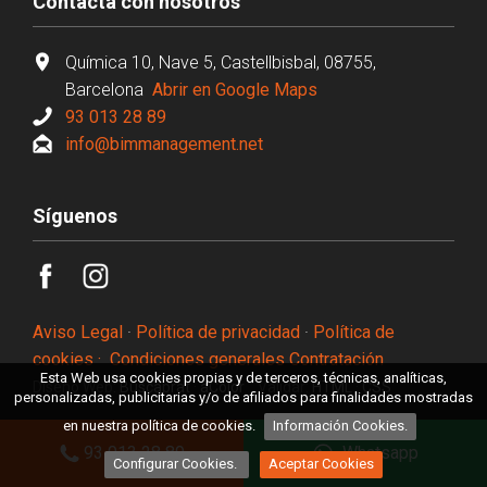
Contacta con nosotros
Química 10, Nave 5, Castellbisbal, 08755,
Barcelona
Abrir en Google Maps
93 013 28 89
info@bimmanagement.net
Síguenos
Aviso Legal
·
Política de privacidad
·
Política de
cookies ·
Condiciones generales Contratación
Esta Web usa cookies propias y de terceros, técnicas, analíticas,
Diseño Web:
Buscaprat
·
aColor
Validar:
HTML
·
CSS
personalizadas, publicitarias y/o de afiliados para finalidades mostradas
en nuestra política de cookies.
Información Cookies.
Construcción de viviendas en Torrellas del Llobregat
93 013 28 89
Whatsapp
Configurar Cookies.
Aceptar Cookies